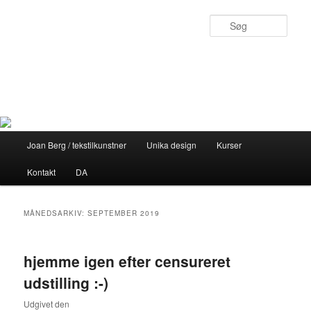
Fortsæt
Fortsæt
til
til
Søg
primært
sekundært
indhold
indhold
Joan Berg
Personligt design med sjæl
Hovedmenu
Joan Berg / tekstilkunstner
Unika design
Kurser
Kontakt
DA
MÅNEDSARKIV:
SEPTEMBER 2019
hjemme igen efter censureret
udstilling :-)
Udgivet den
17. september 2019