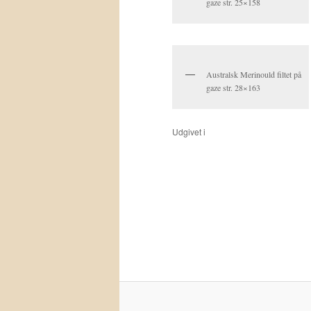
gaze str. 25×158
Australsk Merinould filtet på
gaze str. 28×163
Udgivet i
-