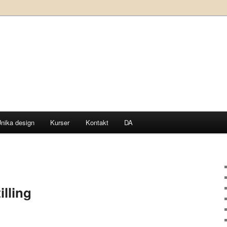
nika design
Kurser
Kontakt
DA
lling