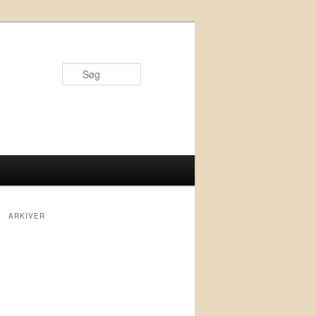
Søg
ARKIVER
marts 2020
januar 2020
december 2019
oktober 2019
september 2019
juli 2019