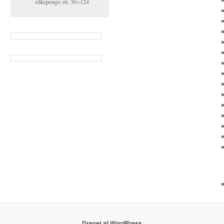
silkeponge str. 30×124
Drevet af WordPress