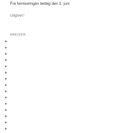
Fra ferniseringen lørdag den 3. juni
Udgivet i
-
ARKIVER
marts 2020
januar 2020
december 2019
oktober 2019
september 2019
juli 2019
maj 2019
april 2019
februar 2019
januar 2019
december 2018
november 2018
oktober 2018
september 2018
august 2018