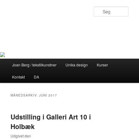
Fortsæt
Fortsæt
til
til
Søg
primært
sekundært
indhold
indhold
Joan Berg
Personligt design med sjæl
Hovedmenu
Joan Berg / tekstilkunstner
Unika design
Kurser
Kontakt
DA
MÅNEDSARKIV:
JUNI 2017
Udstilling i Galleri Art 10 i
Holbæk
Udgivet den
3. juni 2017