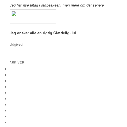
Jeg har nye tiltag i støbeskeen, men mere om det senere.
Jeg ønsker alle en rigtig Glædelig Jul
Udgivet i
-
ARKIVER
marts 2020
januar 2020
december 2019
oktober 2019
september 2019
juli 2019
maj 2019
april 2019
februar 2019
januar 2019