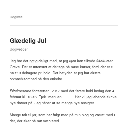
Udgivet i
-
Glædelig Jul
Udgivet den
11. december 2016
Jeg har det rigtig dejligt med, at jeg
igen
kan tilbyde
filtekurser
i
Greve. Det er intensivt at deltage på mine kurser, fordi der er 2
højst 3 deltagere pr. hold. Det betyder, at jeg har ekstra
opmærksomhed på den enkelte.
Filtekurserne
fortsætter i 2017 med det første hold lørdag den 4.
februar kl. 13-16. Tjek menuen
kurser
.
Her vil jeg løbende skrive
nye datoer på. Jeg håber at se mange nye ansigter.
Mange tak til jer, som har fulgt med på min blog og været med i
det, der sker på mit værksted.