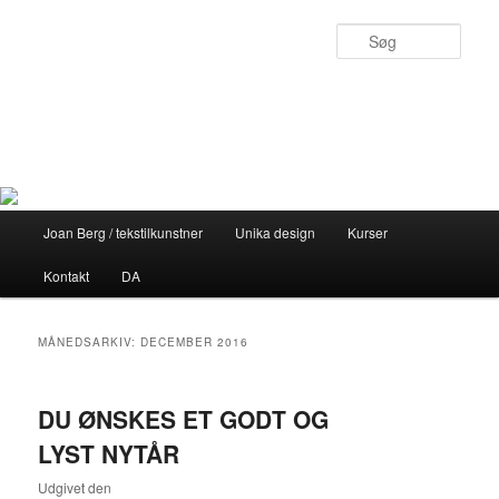
Fortsæt
Fortsæt
til
til
Søg
primært
sekundært
indhold
indhold
Joan Berg
Personligt design med sjæl
Hovedmenu
Joan Berg / tekstilkunstner
Unika design
Kurser
Kontakt
DA
MÅNEDSARKIV:
DECEMBER 2016
DU ØNSKES ET GODT OG
LYST NYTÅR
Udgivet den
29. december 2016