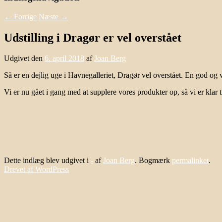
←
Forrige
Næste
→
Udstilling i Dragør er vel overstået
Udgivet den
6. april 2018
af
Joan Berg
Så er en dejlig uge i Havnegalleriet, Dragør vel overstået. En god og ve
Vi er nu gået i gang med at supplere vores produkter op, så vi er klar 
Dette indlæg blev udgivet i
-
af
Joan Berg
. Bogmærk
permalinket
.
Drevet af WordPress