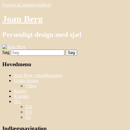
Fortsæt til primært indhold
Joan Berg
Personligt design med sjæl
Søg
Hovedmenu
Joan Berg / tekstilkunstner
Unika design
Video
Kurser
Kontakt
DA
DA
EN
ES
Indlægsnavigation