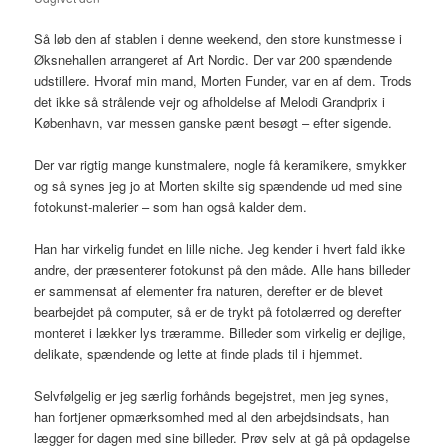
Så løb den af stablen i denne weekend, den store kunstmesse i
Øksnehallen arrangeret af Art Nordic. Der var 200 spændende
udstillere. Hvoraf min mand, Morten Funder, var en af dem. Trods
det ikke så strålende vejr og afholdelse af Melodi Grandprix i
København, var messen ganske pænt besøgt – efter sigende.
Der var rigtig mange kunstmalere, nogle få keramikere, smykker
og så synes jeg jo at Morten skilte sig spændende ud med sine
fotokunst-malerier – som han også kalder dem.
Han har virkelig fundet en lille niche. Jeg kender i hvert fald ikke
andre, der præsenterer fotokunst på den måde. Alle hans billeder
er sammensat af elementer fra naturen, derefter er de blevet
bearbejdet på computer, så er de trykt på fotolærred og derefter
monteret i lækker lys træramme. Billeder som virkelig er dejlige,
delikate, spændende og lette at finde plads til i hjemmet.
Selvfølgelig er jeg særlig forhånds begejstret, men jeg synes,
han fortjener opmærksomhed med al den arbejdsindsats, han
lægger for dagen med sine billeder. Prøv selv at gå på opdagelse