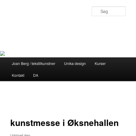
Fortsæt
til
Søg
primært
indhold
Joan Berg
Personligt design med sjæl
Hovedmenu
Joan Berg / tekstilkunstner
Unika design
Kurser
Kontakt
DA
Indlægsnavigation
←
Forrige
Næste
→
kunstmesse i Øksnehallen
Udgivet den
12. maj 2014